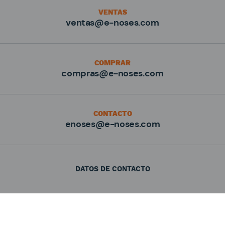
VENTAS
ventas@e-noses.com
COMPRAR
compras@e-noses.com
CONTACTO
enoses@e-noses.com
DATOS DE CONTACTO
Electricidad N. Osés
Polígono Ugaldeguren 1, PA - IV - A
48160 Derio (Vizcaya)