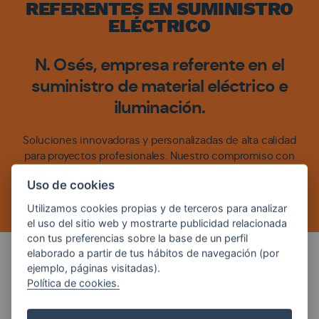
REFERENTES EN SUMINISTRO
ELÉCTRICO
N. Osés, empresa referente en el
suministro de material eléctrico e
iluminación.
Soluciones innovadoras y personalizadas de alta calidad
para proyectos profesionales. Nuestro compromiso con
la excelencia y un catálogo de vanguardia nos
Uso de cookies
consolidan como el socio estratégico de confianza en el
sector.
Utilizamos cookies propias y de terceros para analizar
el uso del sitio web y mostrarte publicidad relacionada
con tus preferencias sobre la base de un perfil
elaborado a partir de tus hábitos de navegación (por
ejemplo, páginas visitadas).
Garantía de stock y experiencia al
Política de cookies.
servicio del profesional: